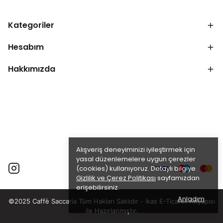
Kategoriler
Hesabım
Hakkımızda
Alışveriş deneyiminizi iyileştirmek için
yasal düzenlemelere uygun çerezler
(cookies) kullanıyoruz. Detaylı bilgiye
Gizlilik ve Çerez Politikası
sayfamızdan
erişebilirsiniz.
Anladım
©2025 Caffè Saccaria Tüm Hakları Saklıdır - ikas E-Ticaret
Altyapısı
ile Hazırlanmıştır.