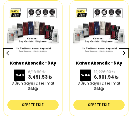
Kahve Abonelik - 3 Ay
Kahve Abonelik - 6 Ay
6,118.80 ₺
12,226.80 ₺
%
43
%
44
3,491.53 ₺
6,901.94 ₺
3 Ürün Sayısı 2 Teslimat
3 Ürün Sayısı 2 Teslimat
Sıklığı
Sıklığı
SEPETE EKLE
SEPETE EKLE