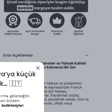
Ürün Açıklaması
Taptaze Single Origin Kahveler ve Yüksek Kaliteli
Manuel Kahve Değirmeni Kahvenizi Bir Üst
Seviyeye Çıkarır
ya’ya küçük
Değirmen özellikleri
uk… 🇮🇹
Tamamen
mekanik
iç ayar halkası ve
paslanmaz
çelik konik bıçak
sistemiyle espresso’dan French
press’e kadar her demleme için hassas,
tekrarlanabilir öğütme sunar. Kaydırmaz yüzey,
vurma geleneğini
sağlam kol ve ahşap topuz sayesinde sessiz, hızlı ve
ncan bizden
tutarlı performans verir—evde, ofiste veya
indirimiyle!
seyahatte.