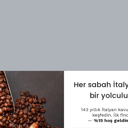
Her sabah İtal
bir yolcul
143 yıllık İtalyan ka
keşfedin. İlk fi
—
%15 hoş geldin 