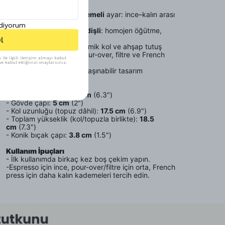
- İç kısımda
manuel kademeli
ayar: ince–kalın arası
hassas kontrol
ediyorum
- Paslanmaz çelik
konik dişli
: homojen öğütme,
düşük ısı
l
- Kaymaz gövde, ergonomik kol ve ahşap tutuş
- Espresso, moka pot, pour-over, filtre ve French
ile ilgili iletişim almayı kabul
press’e uyumlu
e kabul ettiğinizi onaylarsınız.
- Kompakt, dayanıklı ve taşınabilir tasarım
Boyutlar
-
Gövde yüksekliği:
16 cm
(6.3")
- Gövde çapı:
5 cm
(2")
- Kol uzunluğu (topuz dâhil):
17.5 cm
(6.9")
- Toplam yükseklik (kol/topuzla birlikte):
18.5
cm
(7.3")
- Konik bıçak çapı:
3.8 cm
(1.5")
Kullanım İpuçları
- İlk kullanımda birkaç kez boş çekim yapın.
-Espresso için ince, pour-over/filtre için orta, French
press için daha kalın kademeleri tercih edin.