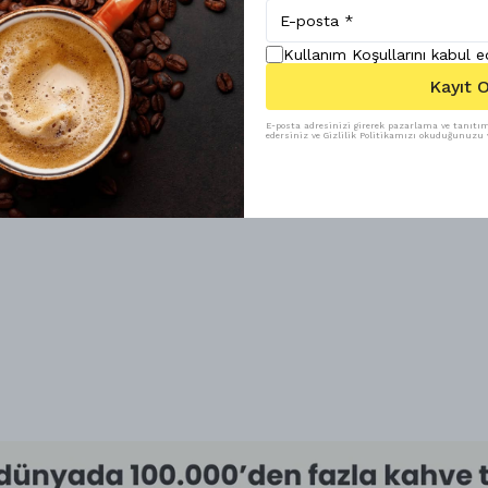
Kullanım Koşullarını kabul 
Kayıt O
E-posta adresinizi girerek pazarlama ve tanıtım 
edersiniz ve Gizlilik Politikamızı okuduğunuzu v