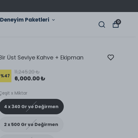
Deneyim Paketleri
0
Bir Üst Seviye Kahve + Ekipman
11,245.20 ₺
%
47
6,000.00 ₺
Çeşit x Miktar
4 x 340 Gr ve Değirmen
2 x 500 Gr ve Değirmen