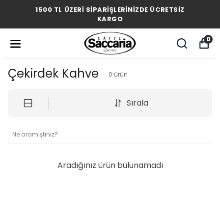
1500 TL ÜZERİ SİPARİŞLERİNİZDE ÜCRETSİZ
KARGO
0
Çekirdek Kahve
0
ürün
Sırala
Aradığınız ürün bulunamadı