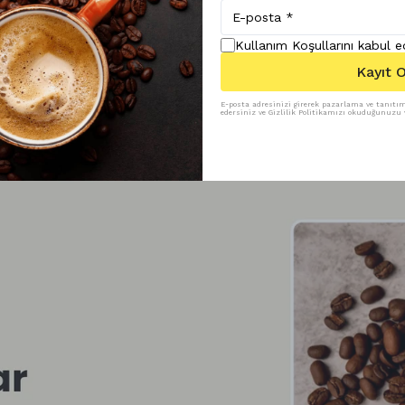
Kullanım Koşullarını kabul 
Kayıt O
E-posta adresinizi girerek pazarlama ve tanıtım 
edersiniz ve Gizlilik Politikamızı okuduğunuzu v