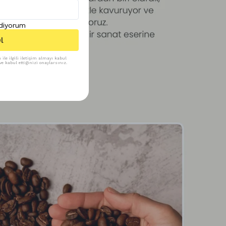
ediyorum
l
ile ilgili iletişim almayı kabul
e kabul ettiğinizi onaylarsınız.