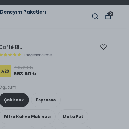
Deneyim Paketleri
0
Caffè Blu
1 değerlendirme
895.20 ₺
%
23
693.60 ₺
Öğütüm
Çekirdek
Espresso
Filtre Kahve Makinesi
Moka Pot