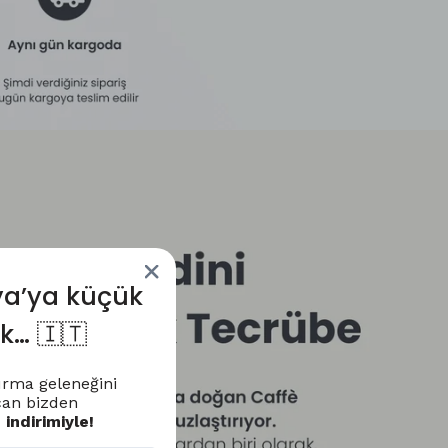
ya’ya küçük
uk… 🇮🇹
vurma geleneğini
ncan bizden
indirimiyle!