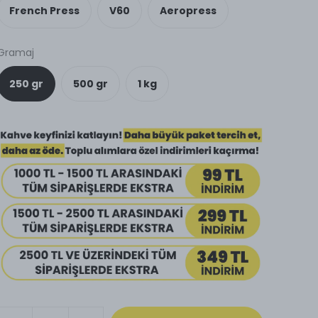
French Press
V60
Aeropress
Gramaj
250 gr
500 gr
1 kg