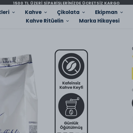
1500 TL ÜZERİ SİPARİŞLERİNİZDE ÜCRETSİZ KARGO
leri
Kahve
Çikolata
Ekipman
Kahve Ritüelin
Marka Hikayesi