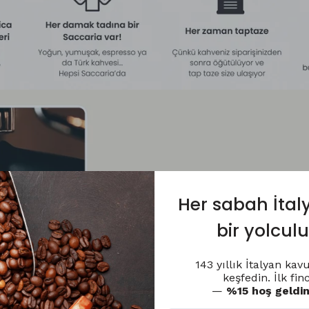
Her sabah İtal
bir yolcul
143 yıllık İtalyan ka
keşfedin. İlk fi
—
%15 hoş geldin 