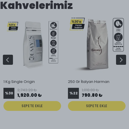
Kahvelerimiz
1 Kg Single Origin
250 Gr İtalyan Harman
2,743.20 ₺
1,018.80 ₺
%
30
%
22
1,920.00 ₺
790.80 ₺
SEPETE EKLE
SEPETE EKLE