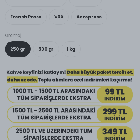
French Press
V60
Aeropress
Gramaj
250 gr
500 gr
1 kg