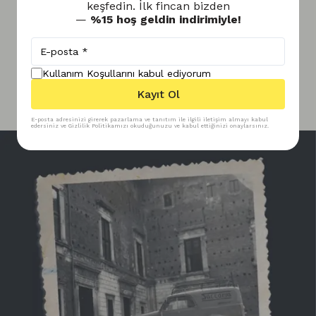
keşfedin. İlk fincan bizden
—
%15 hoş geldin indirimiyle!
Kullanım Koşullarını kabul ediyorum
Kayıt Ol
E-posta adresinizi girerek pazarlama ve tanıtım ile ilgili iletişim almayı kabul
edersiniz ve Gizlilik Politikamızı okuduğunuzu ve kabul ettiğinizi onaylarsınız.