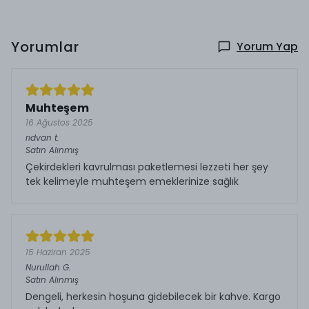
Yorumlar
Yorum Yap
Muhteşem
16 Ağustos 2025
rıdvan
t.
Satın Alınmış
Çekirdekleri kavrulması paketlemesi lezzeti her şey
tek kelimeyle muhteşem emeklerinize sağlık
15 Haziran 2025
Nurullah
G.
Satın Alınmış
Dengeli, herkesin hoşuna gidebilecek bir kahve. Kargo