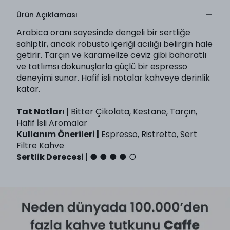
Ürün Açıklaması
Arabica oranı say
esinde d
eng
el
i bir
sertliğe
sahipt
ir,
a
ncak
robusto
içe
riği ac
ılığ
ı belirgi
n h
al
e
g
et
ir
ir. Tarçın
ve
k
ar
ameliz
e cev
iz gibi b
aharatl
ı
ve
tat
l
ım
sı d
okunuş
lar
la güçlü bir
esp
resso
den
ey
im
i
sunar.
Ha
fif isli notala
r
kahv
ey
e
de
r
inl
ik
kata
r.
Tat Notları |
Bit
ter
Ç
ikolata, Kest
a
n
e,
T
arçı
n
,
Hafif İs
li Arom
a
lar
Kullanım Önerileri |
Espr
esso,
R
istr
ett
o, Se
rt
Fil
tr
e Kahve
Sertlik Derecesi |
● ● ●
●
○