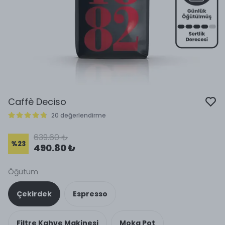
Caffè Deciso
20 değerlendirme
639.60 ₺
%
23
490.80 ₺
Öğütüm
Çekirdek
Espresso
Filtre Kahve Makinesi
Moka Pot